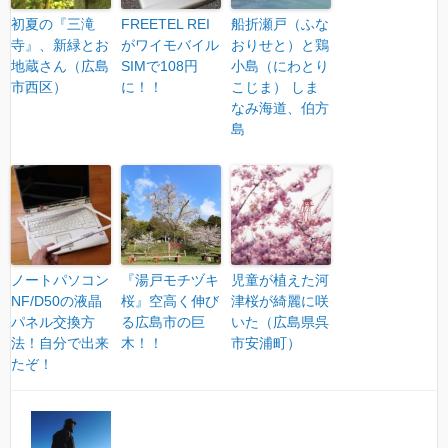
初夏の『三滝
FREETEL REI
船折瀬戸（ふな
寺』、新緑とお
がワイモバイル
おりせと）と鶏
地蔵さん（広島
SIMで108円
小島（にわとり
市西区）
に！！
こじま） しま
なみ海道、伯方
島
ノートパソコン
『湯戸モチヅキ
児童が植えた河
NF/D50の液晶
桜』空高く伸び
津桜が綺麗に咲
パネル交換方
る広島市の巨
いた（広島県呉
法！自分で出来
木！！
市安浦町）
たぞ！