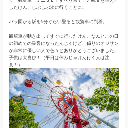
で「観覧車！ミニＳＬ！すべり台！」と呪文を唱えだ
したけん、しぶしぶ次に行くことに。
バラ園から坂を5分ぐらい登ると観覧車に到着。
観覧車が動き出してすぐに行ったけん、なんとこの日
の初めての乗客になったんじゃけど、係りのオジサン
が非常に優しい人で色々とありがとうございました。
子供は大喜び！（平日は休みじゃけん行く人は注
意！）