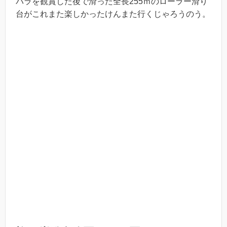
バラを観賞した後で滑った全長255ｍのローラー滑り
台がこれまた楽しかったけんまた行くじゃろうのう。