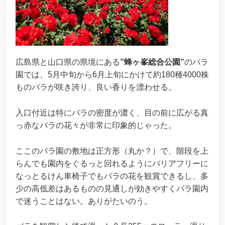
広島県と山口県の県境にある
”蜂ヶ峯総合公園”
のバラ
園では、5月中旬から6月上旬にかけて約180種4000株
ものバラが咲き誇り、良い香りを漂わせる。
入口付近は特にバラの密度が濃く、目の前に広がる真
っ赤なバラの花々が非常に印象的じゃった。
ここのバラ園の敷地は正方形（丸か？）で、階段を上
らんでも園内をぐるっと回れるようにバリアフリーに
なっとるけん車椅子でもバラの花を観賞できるし、多
少の高低差はあるものの見通しが効きやすくバラ園内
で迷うことはない。ありがたいのう。