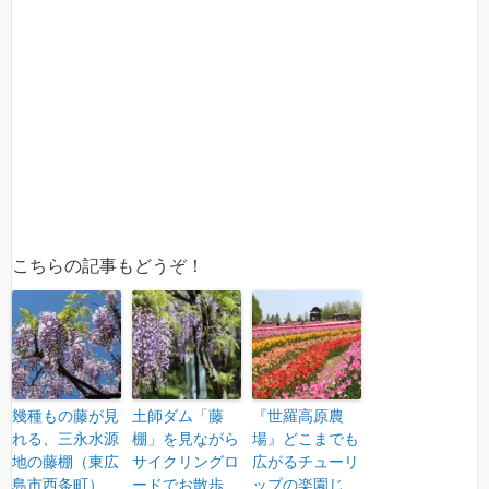
こちらの記事もどうぞ！
幾種もの藤が見
土師ダム「藤
『世羅高原農
れる、三永水源
棚」を見ながら
場』どこまでも
地の藤棚（東広
サイクリングロ
広がるチューリ
島市西条町）
ードでお散歩
ップの楽園じ