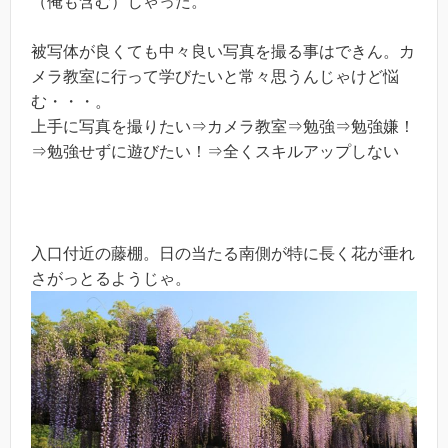
（俺も含む）じゃった。
被写体が良くても中々良い写真を撮る事はできん。カ
メラ教室に行って学びたいと常々思うんじゃけど悩
む・・・。
上手に写真を撮りたい⇒カメラ教室⇒勉強⇒勉強嫌！
⇒勉強せずに遊びたい！⇒全くスキルアップしない
入口付近の藤棚。日の当たる南側が特に長く花が垂れ
さがっとるようじゃ。