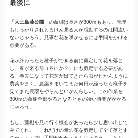
最後に
「大三島藤公園」
の藤棚は長さが300ｍもあり、管理
もしっかりされとるけん見る人が感動するのは間違い
ないじゃろう。見事な花を咲かせるには手間をかける
必要がある。
花が終わったら種子ができる前に剪定して花を落と
し、春が来る前（冬にか？）にも剪定する必要があ
る。春先になって花芽が出てきたら虫が付かんように
農薬をまく。農薬をまいてまた何日か経ったら様子を
見てまた農薬をやらんといかんらしい。この作業を
300ｍの藤棚全部やるとなるともの凄い時間がかかる
じゃろう。
もし、藤棚を見に行く機会があったら少し思い出して
みてくれ。「これだけの量の花を剪定して全て落とす
のか・・・凄い手間がかかっとんじゃのう。」とな