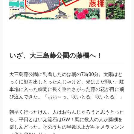
いざ、大三島藤公園の藤棚へ！
大三島藤公園に到着したのは朝の7時30分。太陽はと
っくに顔を出しとったんじゃけど、光はまだ弱い。駐
車場に入った瞬間に長く垂れさがった藤の花が目に飛
び込んできた。「おお～っ、咲いとる！咲いとる！」
朝早く行ったけん、人はおらんじゃろうと思うとった
ら、平日とはいえ流石はGW！既に数人の人が藤棚を
楽しんどった。そのうちの半数以上がキャメラマンン