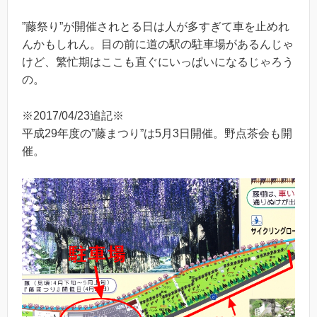
”藤祭り”が開催されとる日は人が多すぎて車を止めれ
んかもしれん。目の前に道の駅の駐車場があるんじゃ
けど、繁忙期はここも直ぐにいっぱいになるじゃろう
の。
※2017/04/23追記※
平成29年度の”藤まつり”は5月3日開催。野点茶会も開
催。