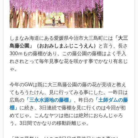
しまなみ海道にある愛媛県今治市大三島町には
「大三
島藤公園」（おおみしまふじこうえん）
と言う、長さ
300ｍもの藤棚があり、この藤公園の藤棚はよく手入
れされとって毎年見事な花を咲かす事でかなり有名じ
ゃ。
今年のGWは既に大三島藤公園の藤の花が見頃と教え
てもろうたけん、見に行ってみる事にした。一昨日は
広島の
「三永水源地の藤棚」
、昨日の
「土師ダムの藤
棚」
に続き、3日連続で藤棚を見に行くのは今回が初
めてじゃ。こんなヤツは他には絶対におらんじゃろ
う。3日間でかなりの移動距離じゃ。