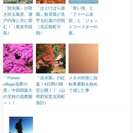
『除虫菊』が咲
『ほとけばら遊
「青い池」と
き誇る風景、瀬
園』観音様が見
「ファーム富
戸内海と共に望
守る紅葉の空間
田」と「ジェッ
む！（尾道市因
（北広島町大
トコースターの
島）
朝）
路」
『Flower
『吉水園』の紅
メタボ対策に自
village花夢の
葉！4日間の限
転車通勤を始め
里』中四国最大
定公開！！（山
て感じた事
の芝桜の花農園
県郡安芸太田町
～！！
加計）