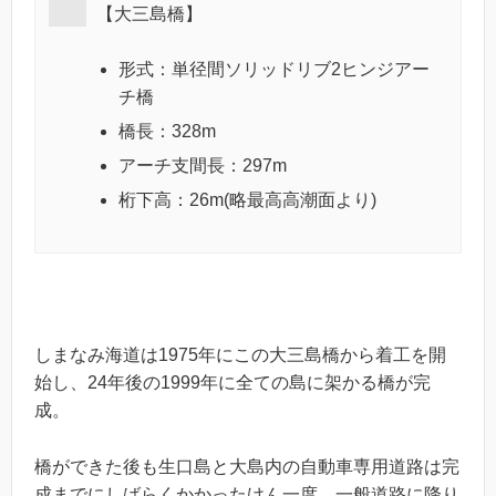
【大三島橋】
形式：単径間ソリッドリブ2ヒンジアー
チ橋
橋長：328m
アーチ支間長：297m
桁下高：26m(略最高高潮面より)
しまなみ海道は1975年にこの大三島橋から着工を開
始し、24年後の1999年に全ての島に架かる橋が完
成。
橋ができた後も生口島と大島内の自動車専用道路は完
成までにしばらくかかったけん一度、一般道路に降り