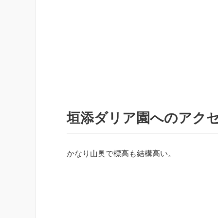
垣添ダリア園へのアク
かなり山奥で標高も結構高い。