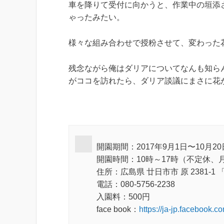
車を降りて受付に向かうと、作業中の垣添
ゃったみたい。
様々な組み合わせで授粉させて、変わった
残念ながら俺はダリアについてなんも知ら
がココを訪れたら、ダリア談議にまさに花
開園期間：2017年9月1日〜10月20
開園時間：10時～17時（不定休
住所：広島県 廿日市市 原 2381-
電話：080-5756-2238
入園料：500円
face book：
https://ja-jp.facebook.c