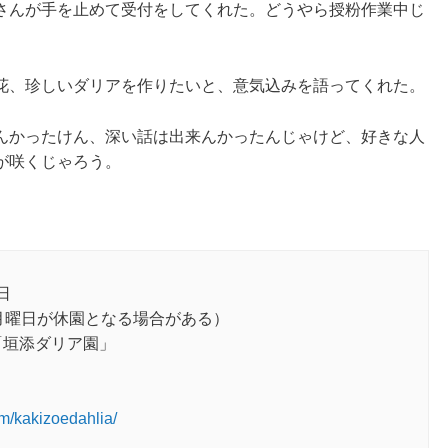
さんが手を止めて受付をしてくれた。どうやら授粉作業中じ
花、珍しいダリアを作りたいと、意気込みを語ってくれた。
んかったけん、深い話は出来んかったんじゃけど、好きな人
が咲くじゃろう。
日
、月曜日が休園となる場合がある）
1 「垣添ダリア園」
om/kakizoedahlia/