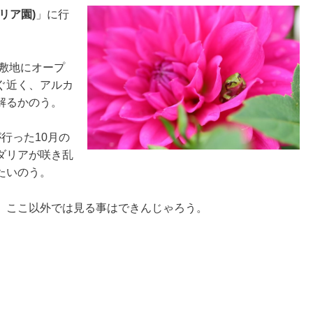
リア園)
」に行
の敷地にオープ
ぐ近く、アルカ
解るかのう。
行った10月の
ダリアが咲き乱
たいのう。
、ここ以外では見る事はできんじゃろう。