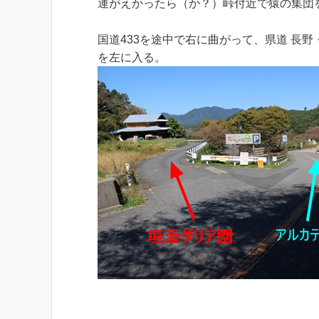
運がえかったら（か？）峠付近で猿の集団
国道433を途中で右に曲がって、県道 長
を左に入る。