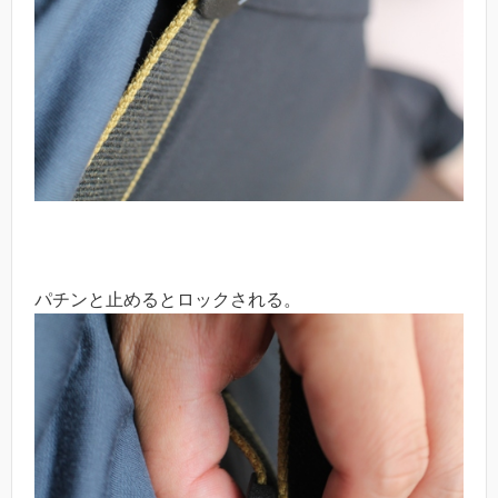
パチンと止めるとロックされる。