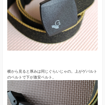
横から見ると厚みは同じぐらいじゃの。上がゲバルト
のベルトで下が激安ベルト。