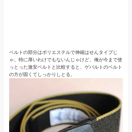
ベルトの部分はポリエステルで伸縮はせんタイプじ
ゃ。特に厚いわけでもないんじゃけど、俺が今まで使
っとった激安ベルトと比較すると、ゲバルトのベルト
の方が固くてしっかりしとる。