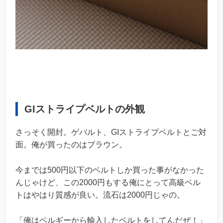
GIストライプベルトの外観
さっそく開封。ゲバルト、GIストライプベルトとご対
面。俺が買ったのはブラウン。
今までは500円以下のベルトしか買った事がなかった
んじゃけど、この2000円もする俺にとって高級ベル
トはやはり質感が良い。流石は2000円じゃの。
「俺はベルギーから輸入したベルトをしてんだぜ！」