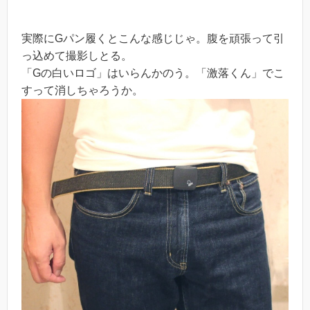
実際にGパン履くとこんな感じじゃ。腹を頑張って引
っ込めて撮影しとる。
「Gの白いロゴ」はいらんかのう。「激落くん」でこ
すって消しちゃろうか。