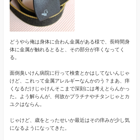
どうやら俺は身体に合わん金属がある様で、長時間身
体に金属が触れるとると、その部分が痒くなってく
る。
面倒臭いけん病院に行って検査とかはしてないんじゃ
けど、これって金属アレルギーなんかのう？まあ、痒
くなるだけじゃけんそこまで深刻には考えとらんかっ
た。よう解らんが、何故かプラチナやチタンじゃとカ
ユクはならん。
じゃけど、歳をとったせいか最近はその痒みが少し気
になるようになってきた。