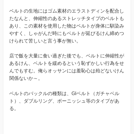
ベルトの生地にはゴム素材のエラストディンを配合し
たなんと、伸縮性のあるストレッチタイプのベルトも
あり、この素材を使用した物はベルトが身体に馴染み
やすく、しゃがんだ時にもベルトが延びるけん締めつ
けられて苦しいと言う事が無い。
店で飯を大量に食い過ぎた後でも、ベルトに伸縮性が
あるけん、ベルトを緩めるという恥ずかしい行為をせ
んでもすむ。俺らオッサンには羞恥心は殆どないけん
関係ないか～。
ベルトのバックルの種類は、GIベルト（ガチャベル
ト）、ダブルリング、ボーニッシュ等のタイプがあ
る。