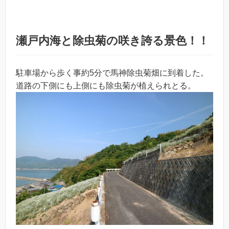
瀬戸内海と除虫菊の咲き誇る景色！！
駐車場から歩く事約5分で馬神除虫菊畑に到着した。
道路の下側にも上側にも除虫菊が植えられとる。