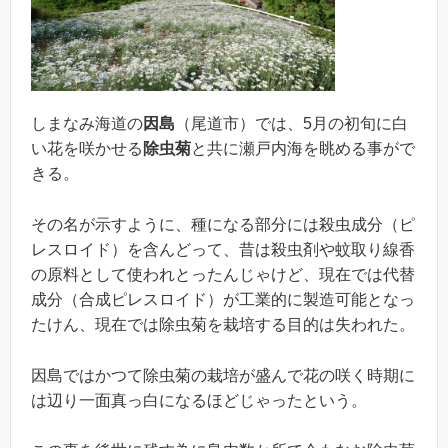
しまなみ海道の
因島
（尾道市）では、5月の初旬に白
い花を咲かせる
除虫菊
と共に瀬戸内海を眺める事がで
きる。
その名が示すように、種になる部分には殺虫成分（ピ
レスロイド）を含んどって、昔は殺虫剤や蚊取り線香
の原料として使われとったんじゃけど、現在では代替
成分（合成ピレスロイド）が工業的に製造可能となっ
たけん、現在では除虫菊を栽培する目的は失われた。
因島ではかつて除虫菊の栽培が盛んで花の咲く時期に
は辺り一面真っ白になるほどじゃったという。