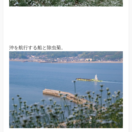
沖を航行する船と除虫菊。