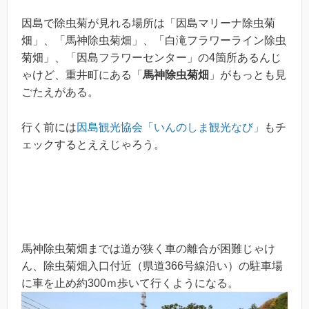
因島で除虫菊が見れる場所は「因島マリーナ除虫菊
畑」、「馬神除虫菊畑」、「白滝フラワーライン除虫
菊畑」、「因島フラワーセンター」の4箇所あるんじ
ゃけど、重井町にある「
馬神除虫菊畑
」がもっとも見
ごたえがある。
行く前には
因島観光協会「いんのしま観光なび」
もチ
ェックするとええじゃろう。
馬神除虫菊畑までは道が狭く車の離合が困難じゃけ
ん、除虫菊畑入口付近（県道366号線沿い）の駐車場
に車を止め約300ｍ歩いて行くようになる。