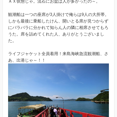
ＡＸ状態じゃ。流石にお盆は人が多かったの～。
観潮船は一つの座席が3人掛けで俺らは9人の大所帯。
しかも最後に乗船したけん、開いとる席が見つからず
にバラバラに分かれて知らん人の隣に相席させてもろ
うた。席を詰めてくれた人、ありがとうございまし
た。
ライフジャケット全員着用！来島海峡急流観潮船、さ
あ、出港じゃ～！！