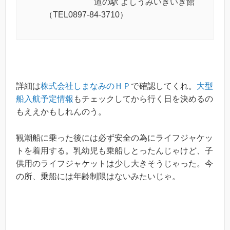
道の駅 よしうみいきいき館
（TEL0897-84-3710）
詳細は
株式会社しまなみのＨＰ
で確認してくれ。
大型
船入航予定情報
もチェックしてから行く日を決めるの
もええかもしれんのう。
観潮船に乗った後には必ず安全の為にライフジャケッ
トを着用する。乳幼児も乗船しとったんじゃけど、子
供用のライフジャケットは少し大きそうじゃった。今
の所、乗船には年齢制限はないみたいじゃ。