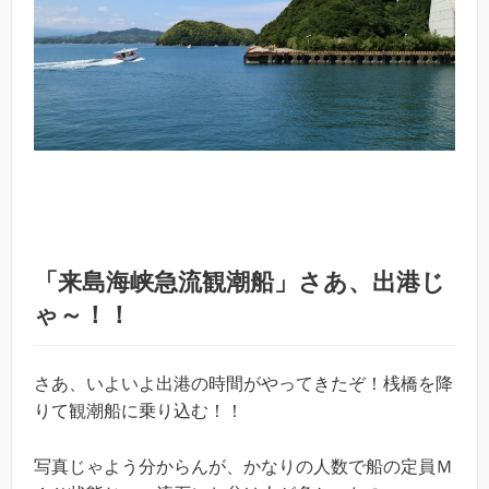
「来島海峡急流観潮船」さあ、出港じ
ゃ～！！
さあ、いよいよ出港の時間がやってきたぞ！桟橋を降
りて観潮船に乗り込む！！
写真じゃよう分からんが、かなりの人数で船の定員Ｍ