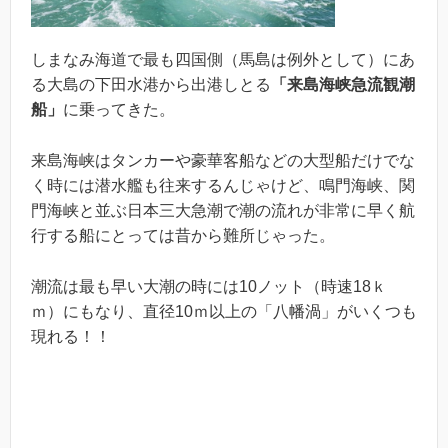
しまなみ海道で最も四国側（馬島は例外として）にあ
る大島の下田水港から出港しとる
「来島海峡急流観潮
船」
に乗ってきた。
来島海峡はタンカーや豪華客船などの大型船だけでな
く時には潜水艦も往来するんじゃけど、鳴門海峡、関
門海峡と並ぶ日本三大急潮で潮の流れが非常に早く航
行する船にとっては昔から難所じゃった。
潮流は最も早い大潮の時には10ノット（時速18ｋ
ｍ）にもなり、直径10ｍ以上の「八幡渦」がいくつも
現れる！！