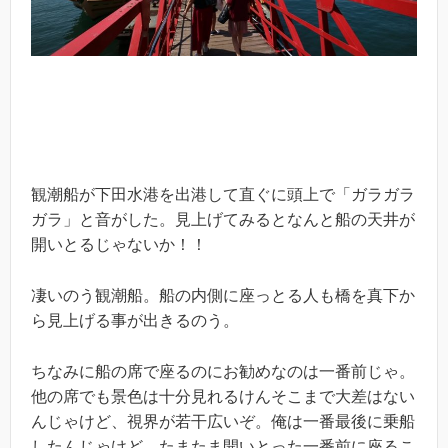
観潮船が下田水港を出港して直ぐに頭上で「ガラガラ
ガラ」と音がした。見上げてみるとなんと船の天井が
開いとるじゃないか！！
凄いのう観潮船。船の内側に座っとる人も橋を真下か
ら見上げる事が出きるのう。
ちなみに船の席で座るのにお勧めなのは一番前じゃ。
他の席でも景色は十分見れるけんそこまで大差はない
んじゃけど、視界が若干広いぞ。俺は一番最後に乗船
したんじゃけど、たまたま開いとった一番前に座るこ