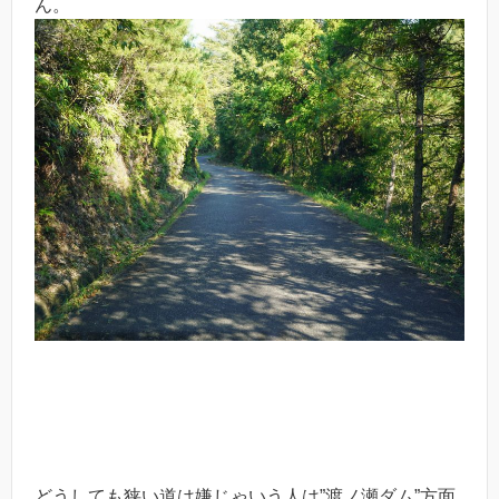
ん。
どうしても狭い道は嫌じゃいう人は”渡ノ瀬ダム”方面