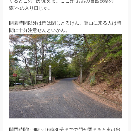
くるとこの門が見える。ここが”おおの自然観察の
森”への入り口じゃ。
開園時間以外は門は閉じとるけん、登山に来る人は時
間に十分注意せんといかん。
開門時間は9時～16時30分までで門が閉まると車は出