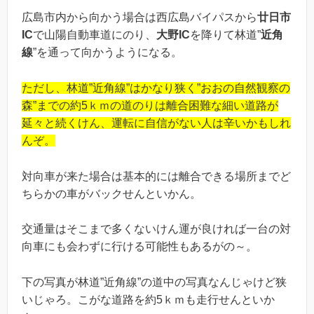
広島市内から向かう場合は西広島バイパスから
廿日市
IC
で山陽自動車道にのり、
大野IC
を降りて林道”
近角
線
”を通って向かうようになる。
ただし、林道”近角線”はかなり狭く”おおの自然観察の
森”までの約5ｋｍの道のりは離合困難な細い道路が
延々と続くけん、運転に自信がない人は辛いかもしれ
んぞ。
対向車が来た場合は基本的には離合できる場所までど
ちらかの車がバックせんといかん。
交通量はそこまで多くないけん運が良ければ一台の対
向車にも会わずに行ける可能性もあるがの～。
下の写真が林道”近角線”の道中の写真なんじゃけど狭
いじゃろ。こがな道路を約5ｋｍも走行せんといか