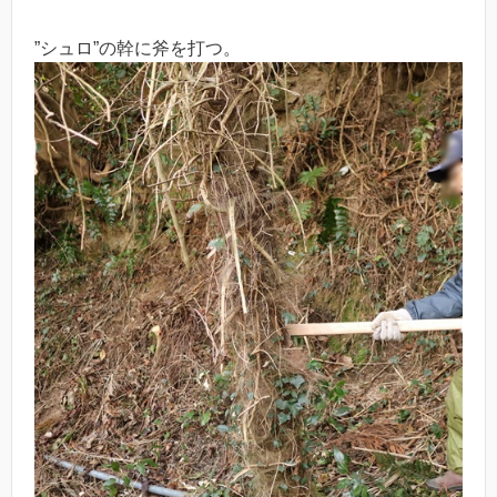
”シュロ”の幹に斧を打つ。