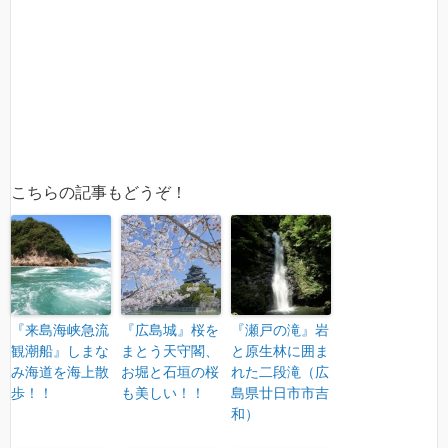
こちらの記事もどうぞ！
『来島海峡急流
『広島城』桜を
『瀬戸の滝』岩
観潮船』しまな
まとう天守閣、
と原生林に囲ま
み海道を海上散
お堀と石垣の桜
れた二段滝（広
歩！！
も美しい！！
島県廿日市市吉
和）