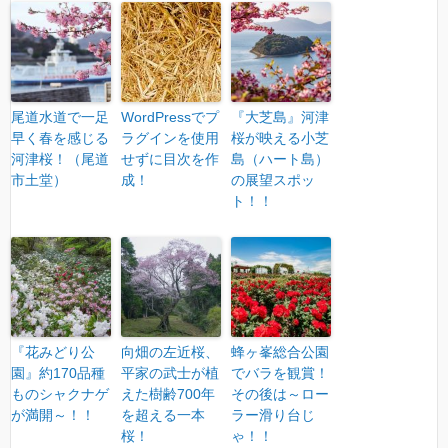
尾道水道で一足
WordPressでプ
『大芝島』河津
早く春を感じる
ラグインを使用
桜が映える小芝
河津桜！（尾道
せずに目次を作
島（ハート島）
市土堂）
成！
の展望スポッ
ト！！
『花みどり公
向畑の左近桜、
蜂ヶ峯総合公園
園』約170品種
平家の武士が植
でバラを観賞！
ものシャクナゲ
えた樹齢700年
その後は～ロー
が満開～！！
を超える一本
ラー滑り台じ
桜！
ゃ！！