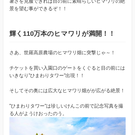
暑さを克服できれば目の前に素晴らしいヒマワリの絶
景を望む事ができるぞ！！
輝く110万本のヒマワリが満開！！
さあ、世羅高原農場のヒマワリ畑に突撃じゃ～！
チケットを買い入園口のゲートをくぐると目の前には
いきなり”ひまわりタワー”出現！！
そしてその奥には広大なヒマワリ畑がが広がる絶景！
”ひまわりタワー”は珍しいけんこの前で記念写真を撮
る人がようけおったのう。