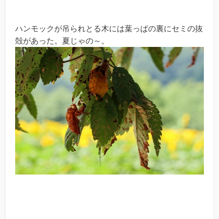
ハンモックが吊られとる木には葉っぱの裏にセミの抜
殻があった。夏じゃの～。