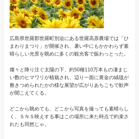
広島県世羅郡世羅町別迫にある世羅高原農場では「ひ
まわりまつり」が開催され、暑い中にもかかわらず素
晴らしい光景を眺めに多くの観光客で賑わっとった。
燦々と降り注ぐ太陽の下、約50種110万本もの凄まじ
い数のヒマワリが植栽され、辺り一面に黄金の絨毯が
敷きつめられたかの様な展望が広がりあちこちで歓声
が聞こえてくる。
どこから眺めても、どこから写真を撮っても素晴らし
く、ＳＮＳ映えする事はこの場所に来た時点で約束さ
れたも同然じゃ。