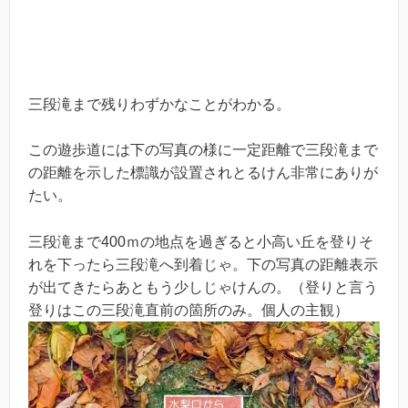
三段滝まで残りわずかなことがわかる。
この遊歩道には下の写真の様に一定距離で三段滝まで
の距離を示した標識が設置されとるけん非常にありが
たい。
三段滝まで400ｍの地点を過ぎると小高い丘を登りそ
れを下ったら三段滝へ到着じゃ。下の写真の距離表示
が出てきたらあともう少しじゃけんの。（登りと言う
登りはこの三段滝直前の箇所のみ。個人の主観）