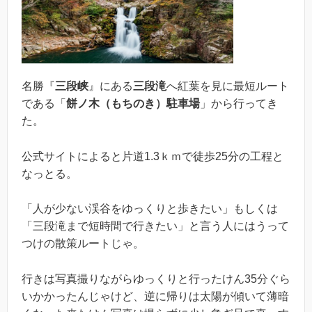
名勝『
三段峡
』にある
三段滝
へ紅葉を見に最短ルート
である「
餅ノ木（もちのき）駐車場
」から行ってき
た。
公式サイトによると片道1.3ｋｍで徒歩25分の工程と
なっとる。
「人が少ない渓谷をゆっくりと歩きたい」もしくは
「三段滝まで短時間で行きたい」と言う人にはうって
つけの散策ルートじゃ。
行きは写真撮りながらゆっくりと行ったけん35分ぐら
いかかったんじゃけど、逆に帰りは太陽が傾いて薄暗