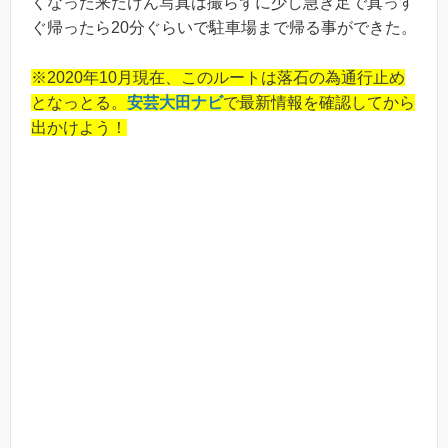
くなった来たけん写真は撮らずに少し急ぎ足で真っす
ぐ帰ったら20分ぐらいで駐車場まで帰る事ができた。
※2020年10月現在、このルートは落石の為通行止め
となっとる。
安芸大田ナビ
で最新情報を確認してから
出かけよう！