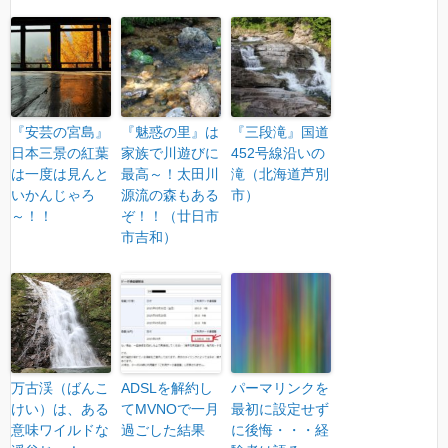
『安芸の宮島』
『魅惑の里』は
『三段滝』国道
日本三景の紅葉
家族で川遊びに
452号線沿いの
は一度は見んと
最高～！太田川
滝（北海道芦別
いかんじゃろ
源流の森もある
市）
～！！
ぞ！！（廿日市
市吉和）
万古渓（ばんこ
ADSLを解約し
パーマリンクを
けい）は、ある
てMVNOで一月
最初に設定せず
意味ワイルドな
過ごした結果
に後悔・・・経