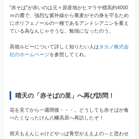
”赤そば”が赤いのは元々原産地がヒマラヤ標高約4000
ｍの麓で、強烈な紫外線から蕎麦がその身を守るため
にポリフェノールの一種であるアントシアニンを蓄え
ている為なんじゃそうな。勉強になったのう。
高嶺ルビーについて詳しく知りたい人は
タカノ株式会
社のホームページ
を参照してくれ。
晴天の「赤そばの里」へ再び訪問！
花を見てから一週間後・・・。どうしても赤そばが食
べたくなったけん八幡高原へ再訪したぞ！
雨天もえんじゃけどやっぱ青空がええよの～と思わせ