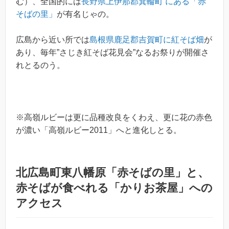
む）、全国的には
長野県上伊那郡箕輪町 にある「赤
そばの里」
が有名じゃの。
広島から近い所では
島根県鹿足郡吉賀町に紅そば畑
が
あり、毎年”さじき紅そば花見会”なるお祭りが開催さ
れとるのう。
※高嶺ルビーは更に品種改良をくわえ、更に花の赤色
が濃い「高嶺ルビー2011」へと進化しとる。
北広島町東八幡原「赤そばの里」と、
赤そばが食べれる「かりお茶屋」への
アクセス