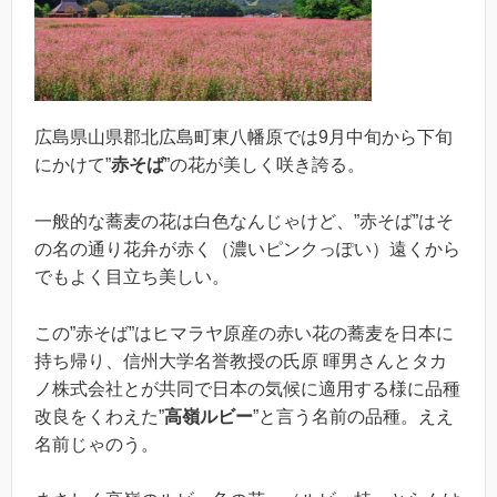
広島県山県郡北広島町東八幡原では9月中旬から下旬
にかけて”
赤そば
”の花が美しく咲き誇る。
一般的な蕎麦の花は白色なんじゃけど、”赤そば”はそ
の名の通り花弁が赤く（濃いピンクっぽい）遠くから
でもよく目立ち美しい。
この”赤そば”はヒマラヤ原産の赤い花の蕎麦を日本に
持ち帰り、信州大学名誉教授の氏原 暉男さんとタカ
ノ株式会社とが共同で日本の気候に適用する様に品種
改良をくわえた”
高嶺ルビー
”と言う名前の品種。ええ
名前じゃのう。