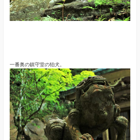
一番奥の鎮守堂の狛犬。