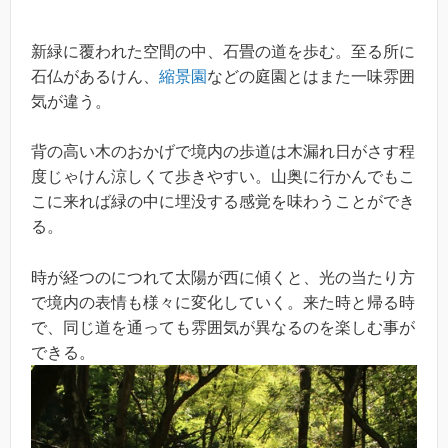
新緑に覆われた空間の中、石畳の道を歩む。至る所に
石仏があるけん、
縮景園
などの庭園とはまた一味雰囲
気が違う。
背の高い木のおかげで境内の歩道は木漏れ日がさす程
度じゃけん涼しくて歩きやすい。山奥に行かんでもこ
こに来れば緑の中に埋没する感覚を味わうことができ
る。
時が経つのにつれて太陽が西に傾くと、光の当たり方
で境内の表情も様々に変化していく。来た時と帰る時
で、同じ道を通っても雰囲気が異なるのを楽しむ事が
できる。